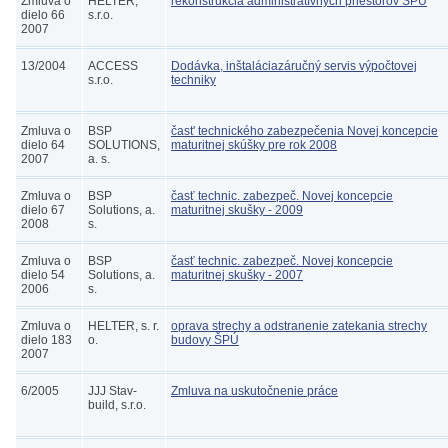
Zmluva o
HELTER,
rekonštrukcia administratívnych priestorov ŠPÚ
dielo 66
s.r.o.
2007
13/2004
ACCESS
Dodávka, inštaláciazáručný servis výpočtovej
s.r.o.
techniky
Zmluva o
BSP
čast' technického zabezpečenia Novej koncepcie
dielo 64
SOLUTIONS,
maturitnej skúšky pre rok 2008
2007
a. s.
Zmluva o
BSP
časť technic. zabezpeč. Novej koncepcie
dielo 67
Solutions, a.
maturitnej skušky - 2009
2008
s.
Zmluva o
BSP
časť technic. zabezpeč. Novej koncepcie
dielo 54
Solutions, a.
maturitnej skušky - 2007
2006
s.
Zmluva o
HELTER, s. r.
oprava strechy a odstranenie zatekania strechy
dielo 183
o.
budovy ŠPÚ
2007
6/2005
JJJ Stav-
Zmluva na uskutočnenie práce
build, s.r.o.