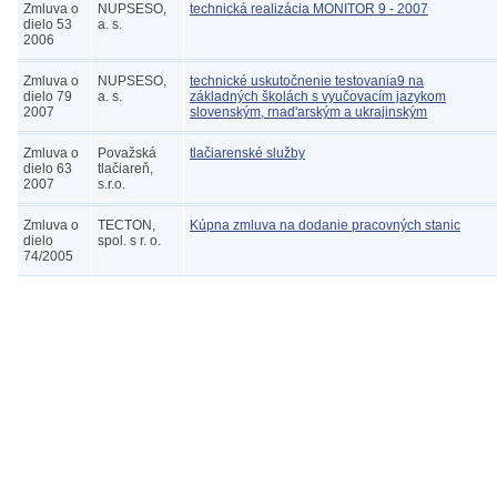
Zmluva o
NUPSESO,
technická realizácia MONITOR 9 - 2007
dielo 53
a. s.
2006
Zmluva o
NUPSESO,
technické uskutočnenie testovania9 na
dielo 79
a. s.
základných školách s vyučovacím jazykom
2007
slovenským, rnad'arským a ukrajinským
Zmluva o
Považská
tlačiarenské služby
dielo 63
tlačiareň,
2007
s.r.o.
Zmluva o
TECTON,
Kúpna zmluva na dodanie pracovných stanic
dielo
spol. s r. o.
74/2005