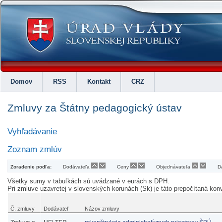
Domov
RSS
Kontakt
CRZ
Zmluvy za Štátny pedagogický ústav
Vyhľadávanie
Zoznam zmlúv
Zoradenie podľa:
Dodávateľa
Ceny
Objednávateľa
D
Všetky sumy v tabuľkách sú uvádzané v eurách s DPH.
Pri zmluve uzavretej v slovenských korunách (Sk) je táto prepočítaná k
Č. zmluvy
Dodávateľ
Názov zmluvy