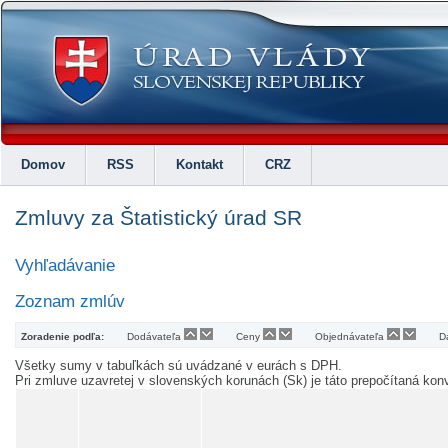
Domov
RSS
Kontakt
CRZ
Zmluvy za Štatistický úrad SR
Vyhľadávanie
Zoznam zmlúv
Zoradenie podľa:
Dodávateľa
Ceny
Objednávateľa
D
Všetky sumy v tabuľkách sú uvádzané v eurách s DPH.
Pri zmluve uzavretej v slovenských korunách (Sk) je táto prepočítaná k