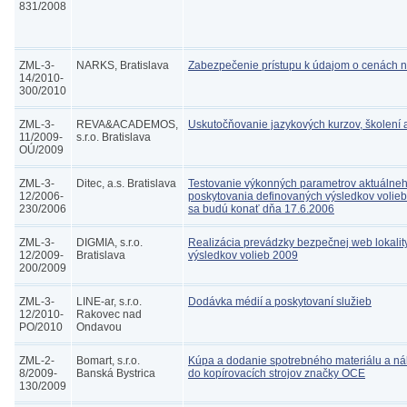
831/2008
ZML-3-
NARKS, Bratislava
Zabezpečenie prístupu k údajom o cenách n
14/2010-
300/2010
ZML-3-
REVA&ACADEMOS,
Uskutočňovanie jazykových kurzov, školení 
11/2009-
s.r.o. Bratislava
OÚ/2009
ZML-3-
Ditec, a.s. Bratislava
Testovanie výkonných parametrov aktuálneh
12/2006-
poskytovania definovaných výsledkov volieb
230/2006
sa budú konať dňa 17.6.2006
ZML-3-
DIGMIA, s.r.o.
Realizácia prevádzky bezpečnej web lokalit
12/2009-
Bratislava
výsledkov volieb 2009
200/2009
ZML-3-
LINE-ar, s.r.o.
Dodávka médií a poskytovaní služieb
12/2010-
Rakovec nad
PO/2010
Ondavou
ZML-2-
Bomart, s.r.o.
Kúpa a dodanie spotrebného materiálu a ná
8/2009-
Banská Bystrica
do kopírovacích strojov značky OCE
130/2009