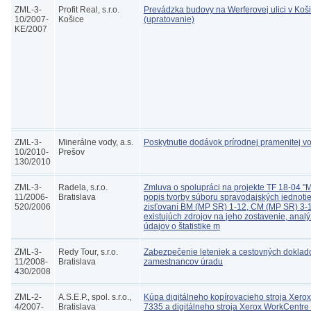
ZML-3-
Profit Real, s.r.o.
Prevádzka budovy na Werferovej ulici v Koš
10/2007-
Košice
(upratovanie)
KE/2007
ZML-3-
Minerálne vody, a.s.
Poskytnutie dodávok prírodnej pramenitej v
10/2010-
Prešov
130/2010
ZML-3-
Radela, s.r.o.
Zmluva o spolupráci na projekte TF 18-04 "ME
11/2006-
Bratislava
popis tvorby súboru spravodajských jednotiek
520/2006
zisťovaní BM (MP SR) 1-12, CM (MP SR) 3-12
existujúch zdrojov na jeho zostavenie, anal
údajov o štatistike m
ZML-3-
Redy Tour, s.r.o.
Zabezpečenie leteniek a cestovných dokla
11/2008-
Bratislava
zamestnancov úradu
430/2008
ZML-2-
A.S.E.P., spol. s.r.o.,
Kúpa digitálneho kopírovacieho stroja Xero
4/2007-
Bratislava
7335 a digitálneho stroja Xerox WorkCentre