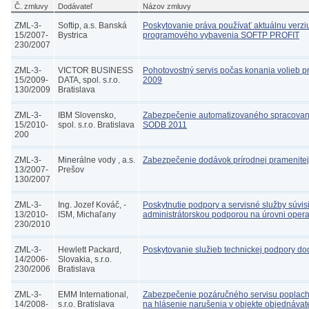
Č. zmluvy
Dodávateľ
Názov zmluvy
ZML-3-
Softip, a.s. Banská
Poskytovanie práva používať aktuálnu verzi
15/2007-
Bystrica
programového vybavenia SOFTP PROFIT
230/2007
ZML-3-
VICTOR BUSINESS
Pohotovostný servis počas konania volieb p
15/2009-
DATA, spol. s.r.o.
2009
130/2009
Bratislava
ZML-3-
IBM Slovensko,
Zabezpečenie automatizovaného spracovan
15/2010-
spol. s.r.o. Bratislava
SODB 2011
200
ZML-3-
Minerálne vody , a.s.
Zabezpečenie dodávok prírodnej pramenite
13/2007-
Prešov
130/2007
ZML-3-
Ing. Jozef Kováč, -
Poskytnutie podpory a servisné služby súvisi
13/2010-
ISM, Michaľany
administrátorskou podporou na úrovni oper
230/2010
ZML-3-
Hewlett Packard,
Poskytovanie služieb technickej podpory d
14/2006-
Slovakia, s.r.o.
230/2006
Bratislava
ZML-3-
EMM International,
Zabezpečenie pozáručného servisu poplac
14/2008-
s.r.o. Bratislava
na hlásenie narušenia v objekte objednávat