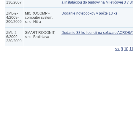
130/2007
a inštaláciou do budovy na Miletičovej 3 v Br
ZML-2-
MICROCOMP -
Dodanie notebookov v počte 13 ks
4/2009-
computer systém,
200/2009
s.r.o. Nitra
ZML-2-
SMART RODONIT,
Dodanie 38 ks licencií na software ACROBA
6/2009-
s.r.o. Bratislava
230/2009
<<
9
10
1