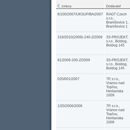
Č. zmluvy
Dodávateľ
6/100/2007/UKSUP/BA/2007
RAGT Czech
s.r.o.,
Branišovice 1,
Branišovice 1
316/2010(2009)-240-Z/2009
3S-PROJEKT,
s.r.o., Boldog,
Boldog 145
81/2009-200-Z/2009
3S-PROJEKT,
s.r.o., Boldog,
Boldog 145
020/001/2007
7P, s.r.o.,
Vranov nad
Topľou,
Herlianska
1009
1/20/2006/2006
7P, s.r.o.,
Vranov nad
Topľou,
Herlianska
1009