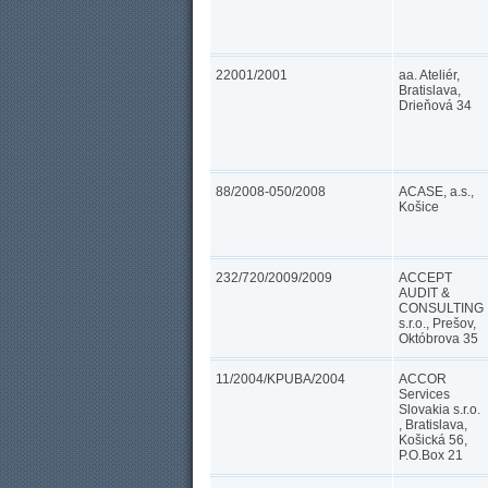
22001/2001
aa. Ateliér,
Bratislava,
Drieňová 34
88/2008-050/2008
ACASE, a.s.,
Košice
232/720/2009/2009
ACCEPT
AUDIT &
CONSULTING
s.r.o., Prešov,
Októbrova 35
11/2004/KPUBA/2004
ACCOR
Services
Slovakia s.r.o.
, Bratislava,
Košická 56,
P.O.Box 21