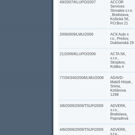
49/2007/KLUPO/2007
ACCOR
Services
Slovakia s.r.o.
, Bratislava,
Košická 56,
P.O.Box 21
2006/009/LMU/2006
ACK Auto s
r.o., Prešov,
Duklianská 29
21/2006/KLUPO/2006
ACTA SK,
s.r.o.,
Stropkov,
Krátka 4
77/34/340/2008/LMU/2008
ADAVD-
Matúš Hirjak ,
Snina,
Kollárova
1298
3/8/2009/2009/TSUP/2009
ADVERK,
s.r.o.,
Bratislava,
Papraďová
4/9/2009/2009/TSUP/2009
ADVERK,
s.r.o.,