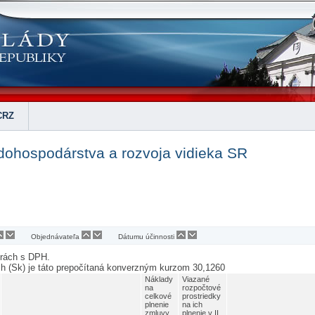
CRZ
dohospodárstva a rozvoja vidieka SR
Objednávateľa
Dátumu účinnosti
urách s DPH.
ch (Sk) je táto prepočítaná konverzným kurzom 30,1260
Náklady
Viazané
na
rozpočtové
celkové
prostriedky
plnenie
na ich
zmluvy
plnenie v II.