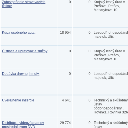
Zabezpečenie stravovacých
0
0
Krajský lesný úrad v
lístkov
Prešove, Prešov,
Masarykova 10
Kúpa osobného auta.
18 954
0
Lesopoľnohospodárs
majetok, Ulič
Čistiace a upratovacie služby
0
0
Krajský lesný úrad v
Prešove, Prešov,
Masarykova 10
Dodávka drevnej hmoty.
0
0
Lesopoľnohospodárs
majetok, Ulič
Uverejnenie inzercie
4 641
0
Technický a skúšobný
ústav
pôdohospodársky ,
Rovinka, Rovinka 326
Distribúcia videozáznamov
29 774
0
Technický a skúšobný
prostredníctvom DVD
ústav