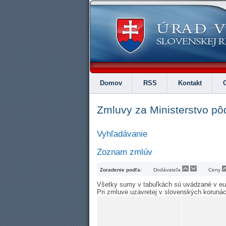
Domov
RSS
Kontakt
Zmluvy za Ministerstvo pô
Vyhľadávanie
Zoznam zmlúv
Zoradenie podľa:
Dodávateľa
Ceny
Všetky sumy v tabuľkách sú uvádzané v e
Pri zmluve uzavretej v slovenských koruná