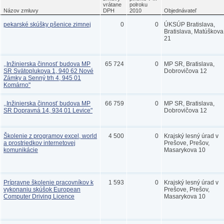
vrátane
polroku
Názov zmluvy
DPH
2010
Objednávateľ
pekarské skúšky pšenice zimnej
0
0
ÚKSÚP Bratislava,
Bratislava, Matúškova
21
,,Inžinierska činnosť budova MP
65 724
0
MP SR, Bratislava,
SR Svätoplukova 1, 940 62 Nové
Dobrovičova 12
Zámky a Senný trh 4, 945 01
Komárno"
,,Inžinierska činnosť budova MP
66 759
0
MP SR, Bratislava,
SR Dopravná 14, 934 01 Levice"
Dobrovičova 12
Školenie z programov excel, world
4 500
0
Krajský lesný úrad v
a prostriedkov internetovej
Prešove, Prešov,
komunikácie
Masarykova 10
Prípravne školenie pracovníkov k
1 593
0
Krajský lesný úrad v
vykonaniu skúšok European
Prešove, Prešov,
Computer Driving Licence
Masarykova 10