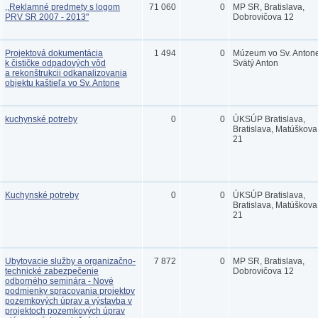
,,Reklamné predmety s logom
71 060
0
MP SR, Bratislava,
PRV SR 2007 - 2013"
Dobrovičova 12
Projektová dokumentácia
1 494
0
Múzeum vo Sv. Antone
k čističke odpadových vôd
Svätý Anton
a rekonštrukcii odkanalizovania
objektu kaštieľa vo Sv. Antone
kuchynské potreby
0
0
ÚKSÚP Bratislava,
Bratislava, Matúškova
21
Kuchynské potreby
0
0
ÚKSÚP Bratislava,
Bratislava, Matúškova
21
Ubytovacie služby a organizačno-
7 872
0
MP SR, Bratislava,
technické zabezpečenie
Dobrovičova 12
odborného seminára - Nové
podmienky spracovania projektov
pozemkových úprav a výstavba v
projektoch pozemkových úprav