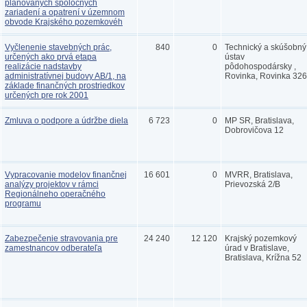
plánovaných spoločných
zariadení a opatrení v územnom
obvode Krajského pozemkovéh
Vyčlenenie stavebných prác,
840
0
Technický a skúšobný
určených ako prvá etapa
ústav
realizácie nadstavby
pôdohospodársky ,
administratívnej budovy AB/1, na
Rovinka, Rovinka 326
základe finančných prostriedkov
určených pre rok 2001
Zmluva o podpore a údržbe diela
6 723
0
MP SR, Bratislava,
Dobrovičova 12
Vypracovanie modelov finančnej
16 601
0
MVRR, Bratislava,
analýzy projektov v rámci
Prievozská 2/B
Regionálneho operačného
programu
Zabezpečenie stravovania pre
24 240
12 120
Krajský pozemkový
zamestnancov odberateľa
úrad v Bratislave,
Bratislava, Krížna 52