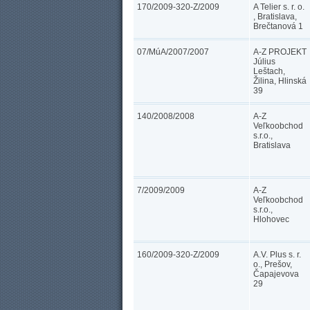
170/2009-320-Z/2009
A Telier s. r. o.
, Bratislava,
Brečtanová 1
07/MúA/2007/2007
A-Z PROJEKT
Július
Leštach,
Žilina, Hlinská
39
140/2008/2008
A-Z
Veľkoobchod
s.r.o.,
Bratislava
7/2009/2009
A-Z
Veľkoobchod
s.r.o.,
Hlohovec
160/2009-320-Z/2009
A.V. Plus s. r.
o., Prešov,
Čapajevova
29