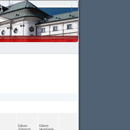
Dátum
Dátum
účinnosti
ukončenia