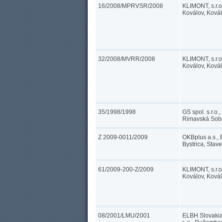
16/2008/MPRVSR/2008
KLIMONT, s.r.o
Koválov, Ková
32/2008/MVRR/2008
KLIMONT, s.r.o
Koválov, Ková
35/1998/1998
GS spol. s.r.o.,
Rimavská Sob
Z 2009-0011/2009
OKBplus a.s.,
Bystrica, Stav
61/2009-200-Z/2009
KLIMONT, s.r.o
Koválov, Ková
08/2001/LMU/2001
ELBH Slovakia 