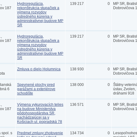
.,
Hydroregulácia,
139 217
0
MP SR, Bratis
lov 187
rekonštrukcia stupačiek a
Dobrovičova 
výmena rozvodov
ústredného kúrenia v
administratívnej budove MP
SR
.,
Hydroregulácia,
139 217
0
MP SR, Bratis
lov 187
rekonštrukcia stupačiek a
Dobrovičova 
výmena rozvodov
ústredného kúrenia v
administratívnej budove MP
SR
Zmluva o dielo Holumnica
138 930
0
MP SR, Bratis
ota
Dobrovičova 
 Banská
Spevnené plochy pred
138 000
0
Štátny veterin
ebná 6
garážami a exteriérove
ústav, Zvolen,
schodište
dráhami 918
.,
Výmena vykurovacích telies
136 571
0
MP SR, Bratis
lov 187
na budove Ministerstva
Dobrovičova 
pôdohospodárstva SR,
nachádzajúcej sa v
Košiciach ul. popradská 78
spol. s
Predmet zmluvy:zhotovenie
134 734
0
Lesopoľnohos