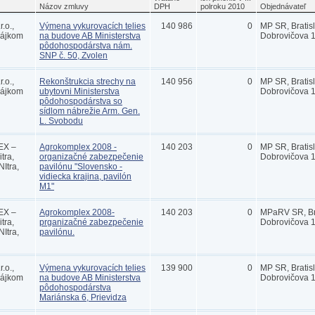
Názov zmluvy
DPH
polroku 2010
Objednávateľ
.o.,
Výmena vykurovacích telies
140 986
0
MP SR, Bratis
Hájkom
na budove AB Ministerstva
Dobrovičova 
pôdohospodárstva nám.
SNP č. 50, Zvolen
.o.,
Rekonštrukcia strechy na
140 956
0
MP SR, Bratis
Hájkom
ubytovni Ministerstva
Dobrovičova 
pôdohospodárstva so
sídlom nábrežie Arm. Gen.
L. Svobodu
X –
Agrokomplex 2008 -
140 203
0
MP SR, Bratis
tra,
organizačné zabezpečenie
Dobrovičova 
NItra,
pavilónu "Slovensko -
vidiecka krajina, pavilón
M1"
X –
Agrokomplex 2008-
140 203
0
MPaRV SR, Bra
tra,
prganizačné zabezpečenie
Dobrovičova 
NItra,
pavilónu.
.o.,
Výmena vykurovacích telies
139 900
0
MP SR, Bratis
Hájkom
na budove AB Ministerstva
Dobrovičova 
pôdohospodárstva
Mariánska 6, Prievidza