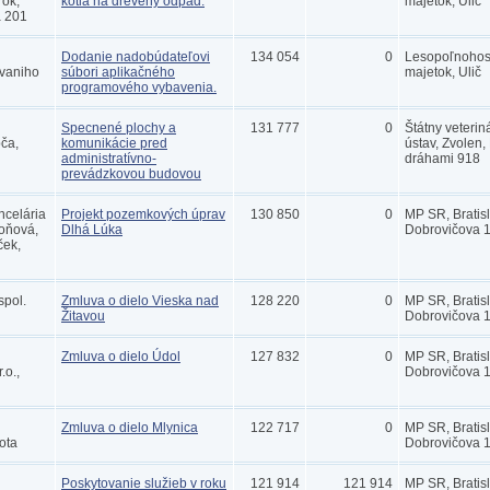
rok,
kotla na drevený odpad.
majetok, Ulič
a 201
Dodanie nadobúdateľovi
134 054
0
Lesopoľnohos
lvaniho
súbori aplikačného
majetok, Ulič
programového vybavenia.
Specnené plochy a
131 777
0
Štátny veterin
ča,
komunikácie pred
ústav, Zvolen,
administratívno-
dráhami 918
prevádzkovou budovou
ncelária
Projekt pozemkových úprav
130 850
0
MP SR, Bratis
roňová,
Dlhá Lúka
Dobrovičova 
ček,
spol.
Zmluva o dielo Vieska nad
128 220
0
MP SR, Bratis
Žitavou
Dobrovičova 
Zmluva o dielo Údol
127 832
0
MP SR, Bratis
.o.,
Dobrovičova 
Zmluva o dielo Mlynica
122 717
0
MP SR, Bratis
ota
Dobrovičova 
Poskytovanie služieb v roku
121 914
121 914
MP SR, Bratis