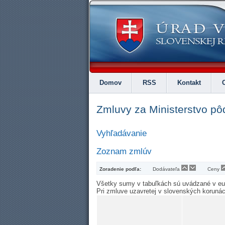
Domov
RSS
Kontakt
Zmluvy za Ministerstvo pô
Vyhľadávanie
Zoznam zmlúv
Zoradenie podľa:
Dodávateľa
Ceny
Všetky sumy v tabuľkách sú uvádzané v e
Pri zmluve uzavretej v slovenských koruná