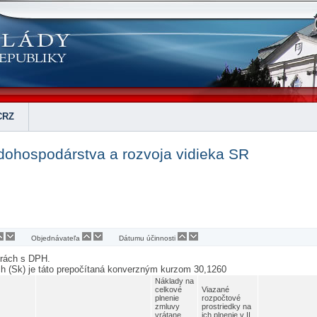
CRZ
dohospodárstva a rozvoja vidieka SR
Objednávateľa
Dátumu účinnosti
urách s DPH.
ch (Sk) je táto prepočítaná konverzným kurzom 30,1260
Náklady na
celkové
Viazané
plnenie
rozpočtové
zmluvy
prostriedky na
vrátane
ich plnenie v II.