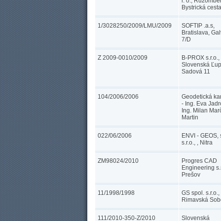
r. o., Ružombe
Bystrická cest
1/3028250/2009/LMU/2009
SOFTIP .a.s,
Bratislava, Ga
7/D
Z 2009-0010/2009
B-PROX s.r.o.,
Slovenská Ľup
Sadová 11
104/2006/2006
Geodetická ka
- Ing. Eva Jad
Ing. Milan Mar
Martin
022/06/2006
ENVI - GEOS, 
s.r.o., , Nitra
ZM98024/2010
Progres CAD
Engineering s.r
Prešov
11/1998/1998
GS spol. s.r.o.,
Rimavská Sob
111/2010-350-Z/2010
Slovenská