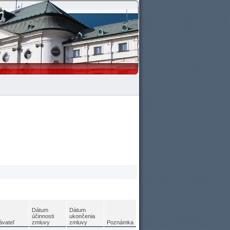
Dátum
Dátum
účinnosti
ukončenia
ávateľ
zmluvy
zmluvy
Poznámka