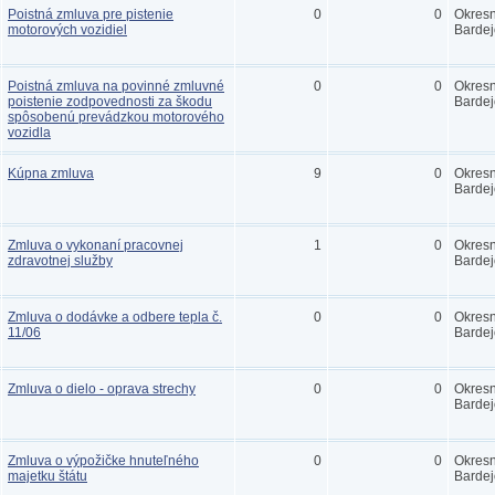
Poistná zmluva pre pistenie
0
0
Okres
motorových vozidiel
Bardej
Poistná zmluva na povinné zmluvné
0
0
Okres
poistenie zodpovednosti za škodu
Bardej
spôsobenú prevádzkou motorového
vozidla
Kúpna zmluva
9
0
Okres
Bardej
Zmluva o vykonaní pracovnej
1
0
Okres
zdravotnej služby
Bardej
Zmluva o dodávke a odbere tepla č.
0
0
Okres
11/06
Bardej
Zmluva o dielo - oprava strechy
0
0
Okres
Bardej
Zmluva o výpožičke hnuteľného
0
0
Okres
majetku štátu
Bardej