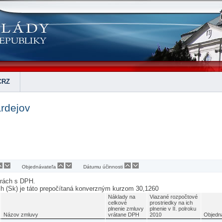
CRZ
rdejov
Objednávateľa
Dátumu účinnosti
urách s DPH.
ch (Sk) je táto prepočítaná konverzným kurzom 30,1260
Náklady na
Viazané rozpočtové
celkové
prostriedky na ich
plnenie zmluvy
plnenie v II. polroku
Názov zmluvy
vrátane DPH
2010
Objedn