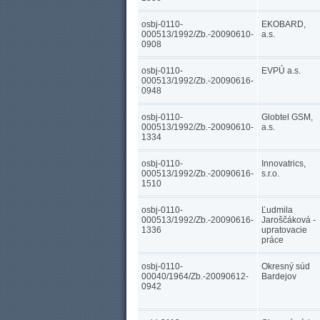
osbj-0110-
EKOBARD,
000513/1992/Zb.-20090610-
a.s.
0908
osbj-0110-
EVPÚ a.s.
000513/1992/Zb.-20090616-
0948
osbj-0110-
Globtel GSM,
000513/1992/Zb.-20090610-
a.s.
1334
osbj-0110-
Innovatrics,
000513/1992/Zb.-20090616-
s.r.o.
1510
osbj-0110-
Ľudmila
000513/1992/Zb.-20090616-
Jaroščáková -
1336
upratovacie
práce
osbj-0110-
Okresný súd
00040/1964/Zb.-20090612-
Bardejov
0942