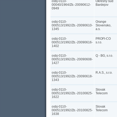
osbj-0110-
Okresný súd
00040/1964/Zb.-20090612-
Bardejov
0949
osbj-0110-
Orange
000513/1992/Zb.-20090610-
Slovensko,
1345
a.s.
osbj-0110-
PROFI-CO
000513/1992/Zb.-20090616-
s.r.o.
1402
osbj-0110-
Q - BG, s.r.o.
000513/1992/Zb.-20090608-
1427
osbj-0110-
R.A.S., s.r.o.
000513/1992/Zb.-20090618-
1343
osbj-0110-
Slovak
000513/1992/Zb.-20100825-
Telecom
1622
osbj-0110-
Slovak
000513/1992/Zb.-20100825-
Telecom
1638