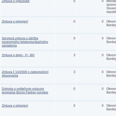
Zmluva o výpožičke
0
0
Minist
spravo
Sloven
republ
Zmluva o pripojení
0
0
Okres
Bardej
Servisná zmluva o údržbe
0
0
Okres
neverejného telekomunikačného
Bardej
zariadenia
Zmluva o dielo - Q - BG
3
0
Okres
Bardej
Zmluva č 14/2008 o zabezpečení
3
0
Okres
stravovania
Bardej
Dohoda o voliteľnom volacom
0
0
Okres
programe Biznis Partner nonstop
Bardej
Zmluva o pripojení
0
0
Okres
Bardej