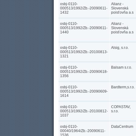
osbj-0110-
Alianz -
000513/1992/Zb.-20090611-
Slovenská
1432
poisťovňa a.s
osbj-0110-
Alianz -
000513/1992/Zb.-20090611-
Slovenská
1440
poisťovňa a.s
osbj-0110-
Alsig, s.r.o.
000513/1992/Zb.-20100813-
1321
osbj-0110-
Balsam s.r.o.
000513/1992/Zb.-20090618-
1356
osbj-0110-
Bardterm,s.r.o.
000513/1992/Zb.-20090609-
1614
osbj-0110-
COPASTAV,
000513/1992/Zb.-20100812-
s.r.o.
1037
osbj-0110-
DataCentrum
00040/1964/Zb.-20090611-
1536