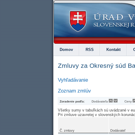
Domov
RSS
Kontakt
Zmluvy za Okresný súd Ba
Vyhľadávanie
Zoznam zmlúv
Zoradenie podľa:
Dodávateľa
Ceny
Všetky sumy v tabuľkách sú uvádzané v e
Pri zmluve uzavretej v slovenských koruná
Č. zmluvy
Dodávateľ