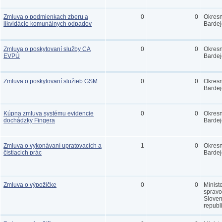
Zmluva o podmienkach zberu a
0
0
Okres
likvidácie komunálnych odpadov
Bardej
Zmluva o poskytovaní služby CA
0
0
Okres
EVPÚ
Bardej
Zmluva o poskytovaní služieb GSM
0
0
Okres
Bardej
Kúpna zmluva systému evidencie
0
0
Okres
dochádzky Fingera
Bardej
Zmluva o vykonávaní upratovacích a
1
0
Okres
čistiacich prác
Bardej
Zmluva o výpožičke
0
0
Minist
spravo
Sloven
republ