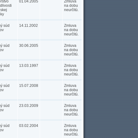
erstvo
01.04.2005
Zmluva
dlivosti
na dobu
skej
neurčitú.
iky
ný súd
14.11.2002
Zmluva
ov
na dobu
neurčitú.
ný súd
30.06.2005
Zmluva
ov
na dobu
neurčitú.
ný súd
13.03.1997
Zmluva
ov
na dobu
neurčitú.
ný súd
15.07.2008
Zmluva
ov
na dobu
neurčitú.
ný súd
23.03.2009
Zmluva
ov
na dobu
neurčitú.
ný súd
03.02.2004
Zmluva
ov
na dobu
neurčitú.