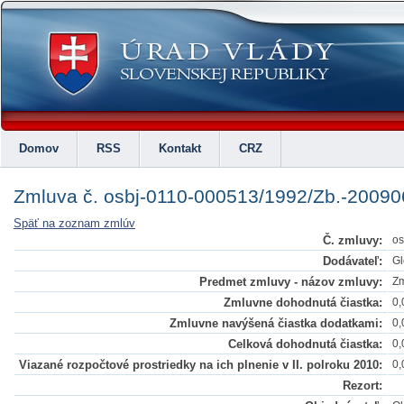
Domov
RSS
Kontakt
CRZ
Zmluva č. osbj-0110-000513/1992/Zb.-2009
Späť na zoznam zmlúv
Č. zmluvy:
os
Dodávateľ:
Gl
Predmet zmluvy - názov zmluvy:
Zm
Zmluvne dohodnutá čiastka:
0,
Zmluvne navýšená čiastka dodatkami:
0,
Celková dohodnutá čiastka:
0,
Viazané rozpočtové prostriedky na ich plnenie v II. polroku 2010:
0,
Rezort: