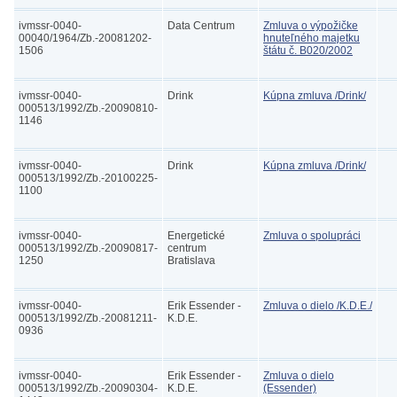
ivmssr-0040-
Data Centrum
Zmluva o výpožičke
00040/1964/Zb.-20081202-
hnuteľného majetku
1506
štátu č. B020/2002
ivmssr-0040-
Drink
Kúpna zmluva /Drink/
000513/1992/Zb.-20090810-
1146
ivmssr-0040-
Drink
Kúpna zmluva /Drink/
000513/1992/Zb.-20100225-
1100
ivmssr-0040-
Energetické
Zmluva o spolupráci
000513/1992/Zb.-20090817-
centrum
1250
Bratislava
ivmssr-0040-
Erik Essender -
Zmluva o dielo /K.D.E./
000513/1992/Zb.-20081211-
K.D.E.
0936
ivmssr-0040-
Erik Essender -
Zmluva o dielo
000513/1992/Zb.-20090304-
K.D.E.
(Essender)