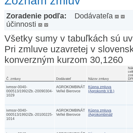
Zoznam zmlúv
Zoradenie podľa:
Dodávateľa
účinnosti
Všetky sumy v tabuľkách sú u
Pri zmluve uzavretej v slovens
konverzným kurzom 30,1260
Nák
cel
zml
Č. zmluvy
Dodávateľ
Názov zmluvy
DP
ivmssr-0040-
AGROKOMBINÁT
Kúpna zmluva
000513/1992/Zb.-20090304-
Veľké Bierovce
(Agrokomb.V.B.)
1029
ivmssr-0040-
AGROKOMBINÁT
Kúpna zmluva
000513/1992/Zb.-20100225-
Veľké Bierovce
/Agrokombinát/
1014