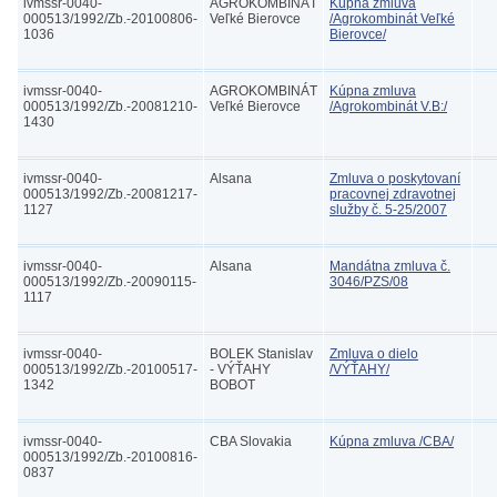
ivmssr-0040-
AGROKOMBINÁT
Kúpna zmluva
000513/1992/Zb.-20100806-
Veľké Bierovce
/Agrokombinát Veľké
1036
Bierovce/
ivmssr-0040-
AGROKOMBINÁT
Kúpna zmluva
000513/1992/Zb.-20081210-
Veľké Bierovce
/Agrokombinát V.B:/
1430
ivmssr-0040-
Alsana
Zmluva o poskytovaní
000513/1992/Zb.-20081217-
pracovnej zdravotnej
1127
služby č. 5-25/2007
ivmssr-0040-
Alsana
Mandátna zmluva č.
000513/1992/Zb.-20090115-
3046/PZS/08
1117
ivmssr-0040-
BOLEK Stanislav
Zmluva o dielo
000513/1992/Zb.-20100517-
- VÝŤAHY
/VÝŤAHY/
1342
BOBOT
ivmssr-0040-
CBA Slovakia
Kúpna zmluva /CBA/
000513/1992/Zb.-20100816-
0837