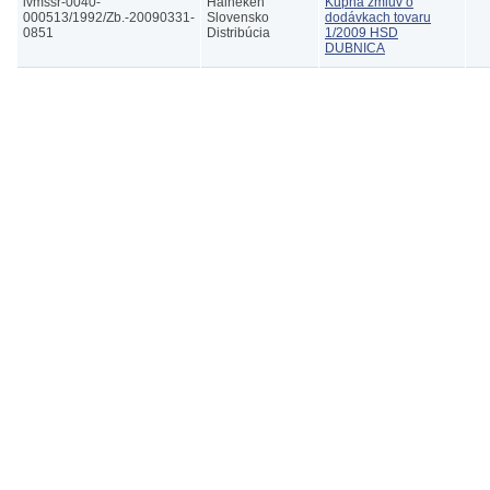
ivmssr-0040-
Haineken
Kúpna zmluv o
000513/1992/Zb.-20090331-
Slovensko
dodávkach tovaru
0851
Distribúcia
1/2009 HSD
DUBNICA