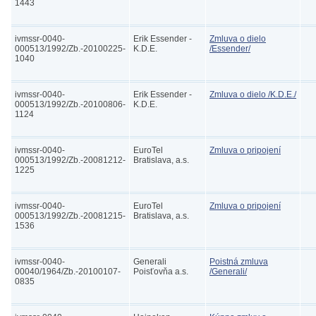
1443
ivmssr-0040-
Erik Essender -
Zmluva o dielo
000513/1992/Zb.-20100225-
K.D.E.
/Essender/
1040
ivmssr-0040-
Erik Essender -
Zmluva o dielo /K.D.E./
000513/1992/Zb.-20100806-
K.D.E.
1124
ivmssr-0040-
EuroTel
Zmluva o pripojení
000513/1992/Zb.-20081212-
Bratislava, a.s.
1225
ivmssr-0040-
EuroTel
Zmluva o pripojení
000513/1992/Zb.-20081215-
Bratislava, a.s.
1536
ivmssr-0040-
Generali
Poistná zmluva
00040/1964/Zb.-20100107-
Poisťovňa a.s.
/Generali/
0835