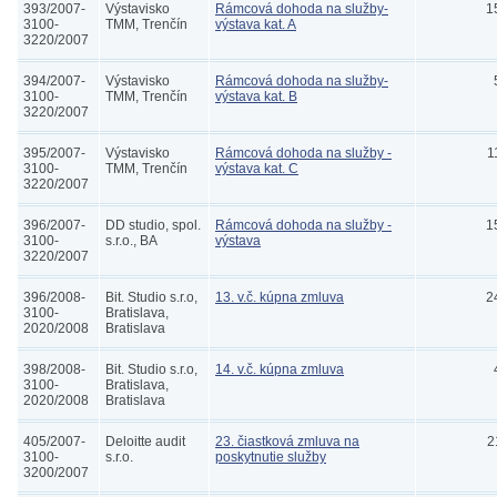
393/2007-
Výstavisko
Rámcová dohoda na služby-
1
3100-
TMM, Trenčín
výstava kat. A
3220/2007
394/2007-
Výstavisko
Rámcová dohoda na služby-
3100-
TMM, Trenčín
výstava kat. B
3220/2007
395/2007-
Výstavisko
Rámcová dohoda na služby -
1
3100-
TMM, Trenčín
výstava kat. C
3220/2007
396/2007-
DD studio, spol.
Rámcová dohoda na služby -
1
3100-
s.r.o., BA
výstava
3220/2007
396/2008-
Bit. Studio s.r.o,
13. v.č. kúpna zmluva
2
3100-
Bratislava,
2020/2008
Bratislava
398/2008-
Bit. Studio s.r.o,
14. v.č. kúpna zmluva
3100-
Bratislava,
2020/2008
Bratislava
405/2007-
Deloitte audit
23. čiastková zmluva na
2
3100-
s.r.o.
poskytnutie služby
3200/2007