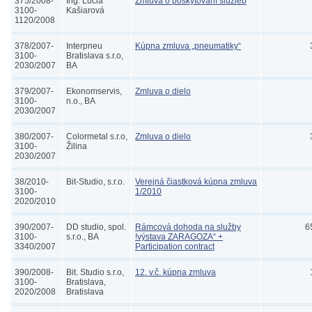
375/2008-
Ing. Lucia
Zmluva o poskytovaní služieb
3100-
Kašiarová
1120/2008
378/2007-
Interpneu
Kúpna zmluva „pneumatiky“
3100-
Bratislava s.r.o,
2030/2007
BA
379/2007-
Ekonomservis,
Zmluva o dielo
3100-
n.o., BA
2030/2007
380/2007-
Colormetal s.r.o,
Zmluva o dielo
3100-
Žilina
2030/2007
38/2010-
Bit-Studio, s.r.o.
Verejná čiastková kúpna zmluva
3100-
1/2010
2020/2010
390/2007-
DD studio, spol.
Rámcová dohoda na služby
6
3100-
s.r.o., BA
!výstava ZARAGOZA“ +
3340/2007
Participation contract
390/2008-
Bit. Studio s.r.o,
12. v.č. kúpna zmluva
3100-
Bratislava,
2020/2008
Bratislava