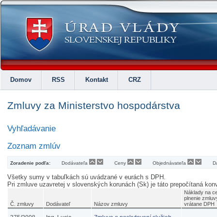
Domov
RSS
Kontakt
CRZ
Zmluvy za Ministerstvo hospodárstva
Vyhľadávanie
Zoznam zmlúv
Zoradenie podľa:
Dodávateľa
Ceny
Objednávateľa
D
Všetky sumy v tabuľkách sú uvádzané v eurách s DPH.
Pri zmluve uzavretej v slovenských korunách (Sk) je táto prepočítaná k
Náklady na c
plnenie zmluv
Č. zmluvy
Dodávateľ
Názov zmluvy
vrátane DPH