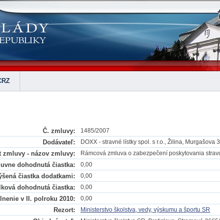
CRZ
Č. zmluvy:
1485/2007
Dodávateľ:
DOXX - stravné lístky spol. s r.o., Žilina, Murgašova 3
 zmluvy - názov zmluvy:
Rámcová zmluva o zabezpečení poskytovania stra
uvne dohodnutá čiastka:
0,00
šená čiastka dodatkami:
0,00
lková dohodnutá čiastka:
0,00
nenie v II. polroku 2010:
0,00
Rezort:
Ministerstvo školstva, vedy, výskumu a športu SR