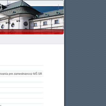
vovania pre zamestnancoz MŠ SR