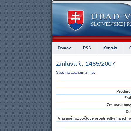
Domov
RSS
Kontakt
Zmluva č. 1485/2007
Späť na zoznam zmlúv
Predmet
Zml
Zmluvne navý
Ce
Viazané rozpočtové prostriedky na ich pl