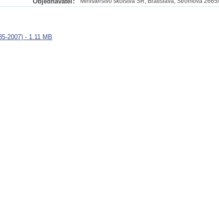
Objednávateľ:
Ministerstvo školstva SR, Bratislava, Stromová 2665
5-2007) - 1.11 MB