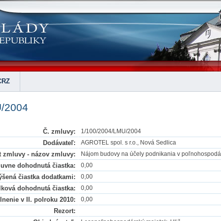
CRZ
U/2004
Č. zmluvy:
1/100/2004/LMU/2004
Dodávateľ:
AGROTEL spol. s r.o., Nová Sedlica
 zmluvy - názov zmluvy:
Nájom budovy na účely podnikania v poľnohospodárs
uvne dohodnutá čiastka:
0,00
šená čiastka dodatkami:
0,00
lková dohodnutá čiastka:
0,00
nenie v II. polroku 2010:
0,00
Rezort: