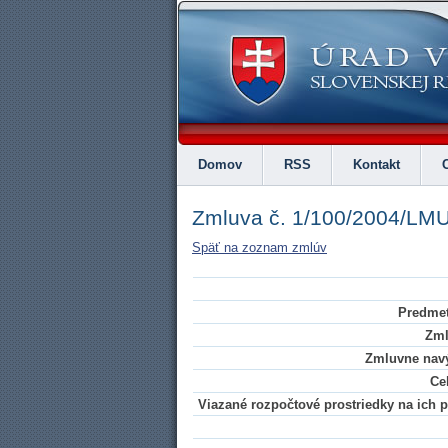
Domov
RSS
Kontakt
Zmluva č. 1/100/2004/LM
Späť na zoznam zmlúv
Predmet
Zml
Zmluvne navý
Ce
Viazané rozpočtové prostriedky na ich pl