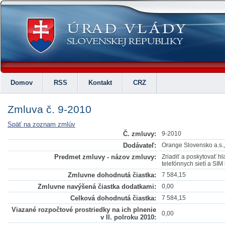
Domov
RSS
Kontakt
CRZ
Zmluva č. 9-2010
Späť na zoznam zmlúv
Č. zmluvy:
9-2010
Dodávateľ:
Orange Slovensko a.s.,
Predmet zmluvy - názov zmluvy:
Zriadiť a poskytovať h
telefónnych sietí a SIM
Zmluvne dohodnutá čiastka:
7 584,15
Zmluvne navýšená čiastka dodatkami:
0,00
Celková dohodnutá čiastka:
7 584,15
Viazané rozpočtové prostriedky na ich plnenie
0,00
v II. polroku 2010: