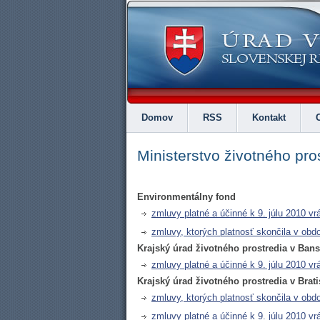
Domov
RSS
Kontakt
Ministerstvo životného pro
Environmentálny fond
zmluvy platné a účinné k 9. júlu 2010 vr
zmluvy, ktorých platnosť skončila v obdo
Krajský úrad životného prostredia v Bans
zmluvy platné a účinné k 9. júlu 2010 vr
Krajský úrad životného prostredia v Brati
zmluvy, ktorých platnosť skončila v obdo
zmluvy platné a účinné k 9. júlu 2010 vr