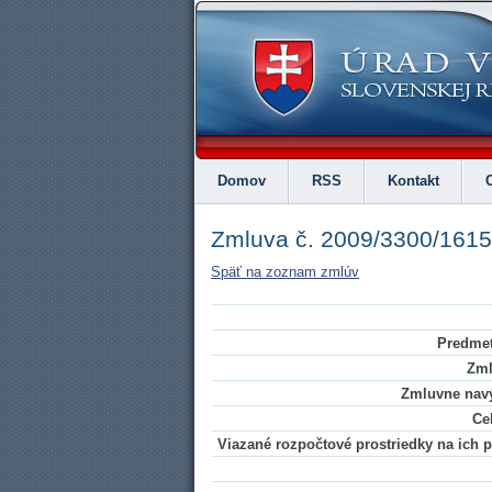
Domov
RSS
Kontakt
Zmluva č. 2009/3300/1615
Späť na zoznam zmlúv
Predmet
Zml
Zmluvne navý
Ce
Viazané rozpočtové prostriedky na ich pl