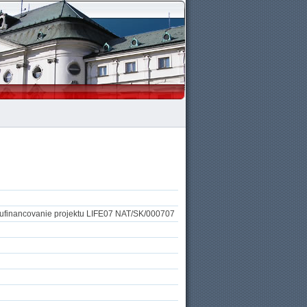
olufinancovanie projektu LIFE07 NAT/SK/000707