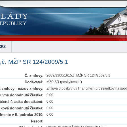
CRZ
,č. MŽP SR 124/2009/5.1
Č. zmluvy:
2009/3300/1615,č. MŽP SR 124/2009/5.1
Dodávateľ:
MŽP SR (poskytovateľ)
 zmluvy - názov zmluvy:
Zmluva o poskytnutí finančných prostriedkov na sp
uvne dohodnutá čiastka:
0,00
šená čiastka dodatkami:
0,00
lková dohodnutá čiastka:
0,00
nenie v II. polroku 2010:
0,00
Rezort: