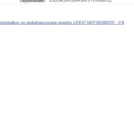
Objednávateľ:
VODOHOSPODÁRSKA VÝSTAVBA š.p.
rostriedkov na spolufinancovanie projektu LIFE07 NAT/SK/000707 - 0 B