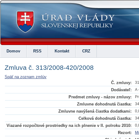
Domov
RSS
Kontakt
CRZ
Zmluva č. 313/2008-420/2008
Späť na zoznam zmlúv
Č. zmluvy:
31
Dodávateľ:
A 
Predmet zmluvy - názov zmluvy:
Pr
Zmluvne dohodnutá čiastka:
34
Zmluvne navýšená čiastka dodatkami:
0,
Celková dohodnutá čiastka:
34
Viazané rozpočtové prostriedky na ich plnenie v II. polroku 2010:
0,
Rezort:
Mi