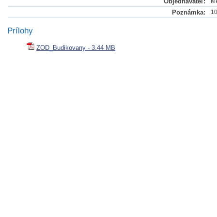
Objednávateľ:
MP
Poznámka:
1
Prílohy
ZOD_Budikovany - 3.44 MB