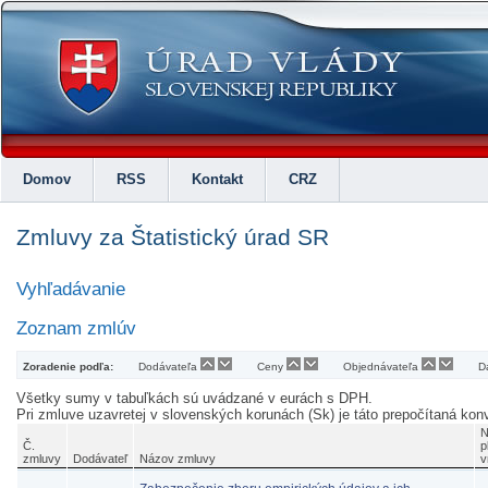
Domov
RSS
Kontakt
CRZ
Zmluvy za Štatistický úrad SR
Vyhľadávanie
Zoznam zmlúv
Zoradenie podľa:
Dodávateľa
Ceny
Objednávateľa
D
Všetky sumy v tabuľkách sú uvádzané v eurách s DPH.
Pri zmluve uzavretej v slovenských korunách (Sk) je táto prepočítaná k
N
Č.
p
zmluvy
Dodávateľ
Názov zmluvy
v