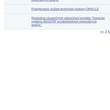
regionálnych analýz"
Poskytovanie služieb technickej podpory ORACLE
Realizácia závarečných odporúčaní projektu "Overenie
systému REGSTAT prostredníctvom regionálnych
analýz."
<<
3
4