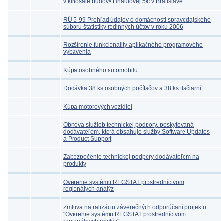
v kinosále budovy Hnaulovej 5/c v Bratislave
RÚ 5-99 Prehľad údajov o domácnosti spravodajského
súboru štatistiky rodinných účtov v roku 2006
Rozšírenie funkcionality aplikačného programového
vybavenia
Kúpa osobného automobilu
Dodávka 38 ks osobných počítačov a 38 ks tlačiarní
Kúpa motorových vozidiel
Obnova služieb technickej podpory, poskytovaná
dodávateľom, ktorá obsahuje služby Software Updates
a Product Support
Zabezpečenie technickej podpory dodávateľom na
produkty
Overenie systému REGSTAT prostredníctvom
regionálych analýz
Zmluva na ralizáciu záverečných odporúčaní projektu
"Overenie systému REGSTAT prostredníctvom