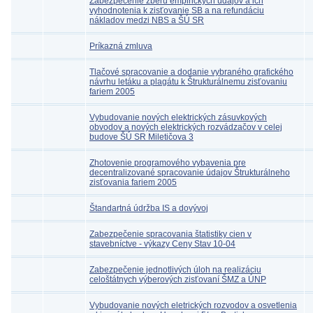
Zabezpečenie zberu empirických údajov a ich
vyhodnotenia k zisťovanie SB a na refundáciu
nákladov medzi NBS a ŠÚ SR
Príkazná zmluva
Tlačové spracovanie a dodanie vybraného grafického
návrhu letáku a plagátu k Štrukturálnemu zisťovaniu
fariem 2005
Vybudovanie nových elektrických zásuvkových
obvodov a nových elektrických rozvádzačov v celej
budove ŠÚ SR Miletičova 3
Zhotovenie programového vybavenia pre
decentralizované spracovanie údajov Štrukturálneho
zisťovania fariem 2005
Štandartná údržba IS a dovývoj
Zabezpečenie spracovania štatistiky cien v
stavebníctve - výkazy Ceny Stav 10-04
Zabezpečenie jednotlivých úloh na realizáciu
celoštátnych výberových zisťovaní ŠMZ a ÚNP
Vybudovanie nových eletrických rozvodov a osvetlenia