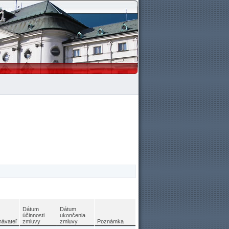
Dátum
Dátum
účinnosti
ukončenia
návateľ
zmluvy
zmluvy
Poznámka