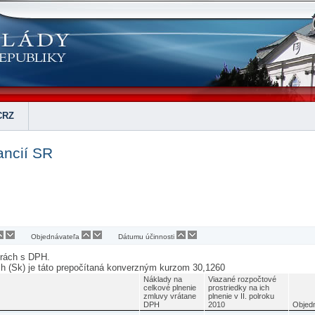
CRZ
ancií SR
Objednávateľa
Dátumu účinnosti
urách s DPH.
ch (Sk) je táto prepočítaná konverzným kurzom 30,1260
Náklady na
Viazané rozpočtové
celkové plnenie
prostriedky na ich
zmluvy vrátane
plnenie v II. polroku
DPH
2010
Objed