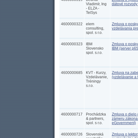
Vladimír, Ing
dátové rozvody 
- ELZA -
TelSys
4600000322
elem
Zmluva o posky
consulting,
vzdelávania pr
spol. s r.o.
4600000323
IBM
Zmluva o posky
Slovensko
IBM (server p6
spol. s.r.o.
4600000685
KVT - Kurzy,
Zmluva na zabez
Vzdelávanie,
(vzdelávanie a
Tréningy
s.r.o.
4600000717
Prochádzka
Zmluva o dielo 
& partners,
zámeru zákona o
spol. s r.o.
eGovernment)
4600000726
Slovenská
Zmluva o lektor