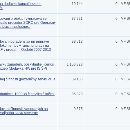
na dodávku kancelárskeho
19 744
0
MF S
KM
covaní projektu (vypracovanie
37 921
0
MF S
nuálu procedúr SORO pre Operačný
tizácia spoločnosti
ovaní poradenstva pri príprave
38 513
0
MF S
okumentov v rámci prípravy na
KF v progarm. Období 2007-2013
ku zariadení, poskytnutie licencií
1 156 828
0
MF S
lužieb (dodávka HW pre IS ŠP)
nej činnosti (pozáručný servis PC a
39 106
0
MF S
dodávka 1000 ks čipových čítačiek
86 823
0
MF S
tovaní činností zameraných na
9 875
0
MF S
arijného stavu serverov