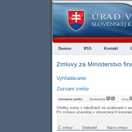
Domov
RSS
Kontakt
Zmluvy za Ministerstvo fin
Vyhľadávanie
Zoznam zmlúv
Zoradenie podľa:
Dodávateľa
Ceny
Všetky sumy v tabuľkách sú uvádzané v e
Pri zmluve uzavretej v slovenských koruná
Č. zmluvy
Dodávateľ
Názov zmluvy