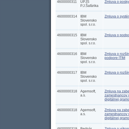
4600000311
UPJŠ
Zmluva o posky
P.J.Šafárika
4600000314
IBM
Zmluva o systé
Slovensko
spol. s.r.o.
4600000315
IBM
Zmluva o podpo
Slovensko
spol. s.r.o.
4600000316
IBM
Zmluva o rozšír
Slovensko
podpore ITIM
spol. s.r.o.
4600000317
IBM
Zmluva o rozšír
Slovensko
spol. s.r.o.
4600000318
Agemsoft,
Zmluva na zabe
a.s.
zamestnancov v
digitálnej gram
4600000318
Agemsoft,
Zmluva na zabe
a.s.
zamestnancov v
digitálnej gram
4600000319
Bednár
Zmluva o výkone