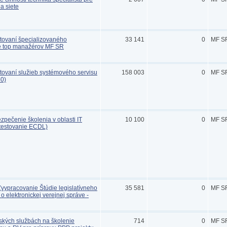
a siete
tovaní špecializovaného
33 141
0
MF S
e top manažérov MF SR
tovaní služieb systémového servisu
158 003
0
MF S
50)
pečenie školenia v oblasti IT
10 100
0
MF S
 testovanie ECDL)
(vypracovanie Štúdie legislatívneho
35 581
0
MF S
 elektronickej verejnej správe -
ských službách na školenie
714
0
MF S