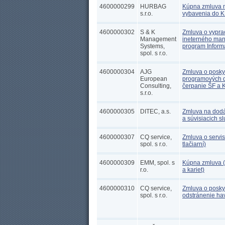
4600000299
HURBAG
Kúpna zmluva 
s.r.o.
vybavenia do 
4600000302
S & K
Zmluva o vypra
Management
ineterného ma
Systems,
program Informa
spol. s r.o.
4600000304
AJG
Zmluva o poskyt
European
programových d
Consulting,
čerpanie ŠF a 
s.r.o.
4600000305
DITEC, a.s.
Zmluva na dodáv
a súvisiacich s
4600000307
CQ service,
Zmluva o servis
spol. s r.o.
tlačiarní)
4600000309
EMM, spol. s
Kúpna zmluva (
r.o.
a kariet)
4600000310
CQ service,
Zmluva o posky
spol. s r.o.
odstránenie hav