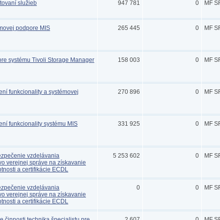
tovaní služieb
947 781
0
MF S
movej podpore MIS
265 445
0
MF S
re systému Tivoli Storage Manager
158 003
0
MF S
ení funkcionality a systémovej
270 896
0
MF S
ení funkcionality systému MIS
331 925
0
MF S
zpečenie vzdelávania
5 253 602
0
MF S
o verejnej správe na získavanie
otnosti a certifikácie ECDL
zpečenie vzdelávania
0
0
MF S
o verejnej správe na získavanie
otnosti a certifikácie ECDL
 činnosti technika špecialistu pre
2 607
0
MF S