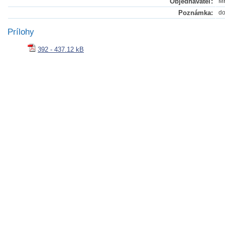
Objednávateľ:
M
Poznámka:
do
Prílohy
392 - 437.12 kB