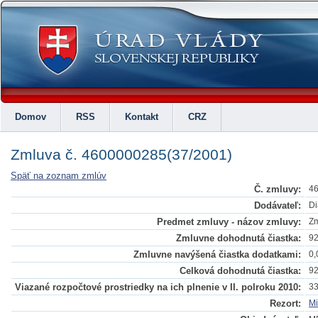
Domov
RSS
Kontakt
CRZ
Zmluva č. 4600000285(37/2001)
Späť na zoznam zmlúv
Č. zmluvy:
46
Dodávateľ:
Di
Predmet zmluvy - názov zmluvy:
Zm
Zmluvne dohodnutá čiastka:
92
Zmluvne navýšená čiastka dodatkami:
0,
Celková dohodnutá čiastka:
92
Viazané rozpočtové prostriedky na ich plnenie v II. polroku 2010:
33
Rezort:
Mi