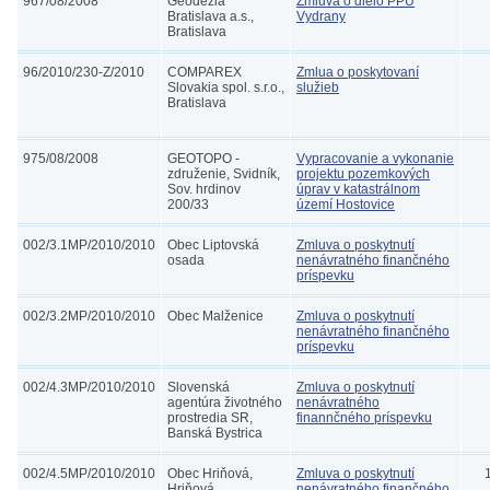
967/08/2008
Geodézia
Zmluva o dielo PPÚ
Bratislava a.s.,
Vydrany
Bratislava
96/2010/230-Z/2010
COMPAREX
Zmlua o poskytovaní
Slovakia spol. s.r.o.,
služieb
Bratislava
975/08/2008
GEOTOPO -
Vypracovanie a vykonanie
združenie, Svidník,
projektu pozemkových
Sov. hrdinov
úprav v katastrálnom
200/33
území Hostovice
002/3.1MP/2010/2010
Obec Liptovská
Zmluva o poskytnutí
osada
nenávratného finančného
príspevku
002/3.2MP/2010/2010
Obec Malženice
Zmluva o poskytnutí
nenávratného finančného
príspevku
002/4.3MP/2010/2010
Slovenská
Zmluva o poskytnutí
agentúra životného
nenávratného
prostredia SR,
finannčného príspevku
Banská Bystrica
002/4.5MP/2010/2010
Obec Hriňová,
Zmluva o poskytnutí
Hriňová
nenávratného finančného