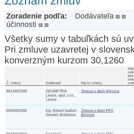
Zoznam zmlúv
Zoradenie podľa:
Dodávateľa
účinnosti
Všetky sumy v tabuľkách sú u
Pri zmluve uzavretej v slovens
konverzným kurzom 30,1260
Nák
cel
plne
zml
Č. zmluvy
Dodávateľ
Názov zmluvy
vrá
961/08/2008
GEOMETRIA
Zmluva o dielo Nýrovce
Levice, spol. s.r.o.,
Levice
966/08/2008
Ing. Robert Sadloň-
Zmluva o dielo PPÚ
Geodet, Bratislava
Borovce