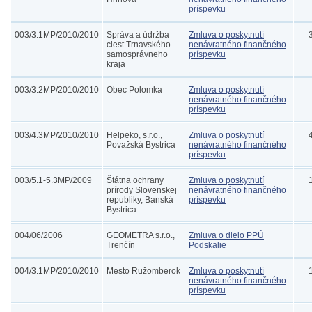
príspevku
003/3.1MP/2010/2010
Správa a údržba
Zmluva o poskytnutí
ciest Trnavského
nenávratného finančného
samosprávneho
príspevku
kraja
003/3.2MP/2010/2010
Obec Polomka
Zmluva o poskytnutí
nenávratného finančného
príspevku
003/4.3MP/2010/2010
Helpeko, s.r.o.,
Zmluva o poskytnutí
Považská Bystrica
nenávratného finančného
príspevku
003/5.1-5.3MP/2009
Štátna ochrany
Zmluva o poskytnutí
prírody Slovenskej
nenávratného finančného
republiky, Banská
príspevku
Bystrica
004/06/2006
GEOMETRA s.r.o.,
Zmluva o dielo PPÚ
Trenčín
Podskalie
004/3.1MP/2010/2010
Mesto Ružomberok
Zmluva o poskytnutí
nenávratného finančného
príspevku