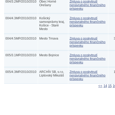
004/3.2MP/2010/2010
Obec Horné
Zmluva o poskytnutí
Orešany
nenávratného finančného
príspevku
004/4.3MP/2010/2010
Košický
Zmluva o poskytnutí
samosprávny kraj,
nenávratného finančného
Košice - Staré
príspevku
Mesto
004/4.5MP/2010/2010
Mesto Trnava
Zmluva o poskytnutí
nenávratného finančného
príspevku
005/3.1MP/2010/2010
Mesto Bojnice
Zmluva o poskytnutí
nenávratného finančného
príspevku
005/4.3MP/2010/2010
ARCHÍV SB, s.r.o,
Zmluva o poskytnutí
Liptovský Mikuláš
nenávratného finančného
príspevku
<<
14
15
1