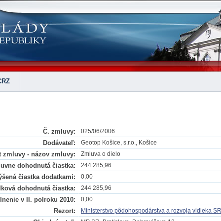
CRZ
Č. zmluvy:
025/06/2006
Dodávateľ:
Geotop Košice, s.r.o., Košice
 zmluvy - názov zmluvy:
Zmluva o dielo
uvne dohodnutá čiastka:
244 285,96
šená čiastka dodatkami:
0,00
lková dohodnutá čiastka:
244 285,96
nenie v II. polroku 2010:
0,00
Rezort:
Ministerstvo pôdohospodárstva a rozvoja vidieka S