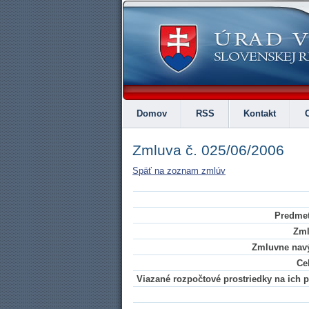
Domov
RSS
Kontakt
Zmluva č. 025/06/2006
Späť na zoznam zmlúv
Predmet
Zml
Zmluvne navý
Ce
Viazané rozpočtové prostriedky na ich pl