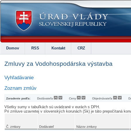
Domov
RSS
Kontakt
CRZ
Zmluvy za Vodohospodárska výstavba
Vyhľadávanie
Zoznam zmlúv
Zoradenie podľa:
Dodávateľa
Ceny
Objednávateľa
D
Všetky sumy v tabuľkách sú uvádzané v eurách s DPH.
Pri zmluve uzavretej v slovenských korunách (Sk) je táto prepočítaná k
Č. zmluvy
Dodávateľ
Názov zmluvy