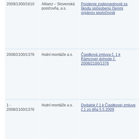
2009/1300/1610
Allianz – Slovenská
Poistenie zodpovednosti za
poisťovňa, a.s.
škodu spôsobenú členmi
orgánov spoločnosti
2008/2100/1376
Hutní montáže a.s.
Čiastková zmluva č. 1 k
Rámcovej dohode č.
2008/2100/1376
1 -
Hutní montáže a.s.
Dodatok č.1 k Čiastkovej zmluve
2008/2100/1376
č.1 zo dňa 5.5.2009