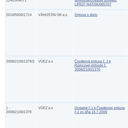
124/2009/5.1
spolufinancovanie projektu
LIFE07 NAT/SK/000707
2010/5000/1714
VÁHOSTAV-SK a.s.
Zmluva o dielo
2008/2100/1376/2
VÚEZ a.s.
Čiastková zmluva č. 2 k
Rámcovej dohode č.
2008/2100/1376
1 -
VÚEZ a.s.
Dodatok č.1 k Čiastkovej zmluve
2008/2100/1376
č.2 zo dňa 16.7.2009