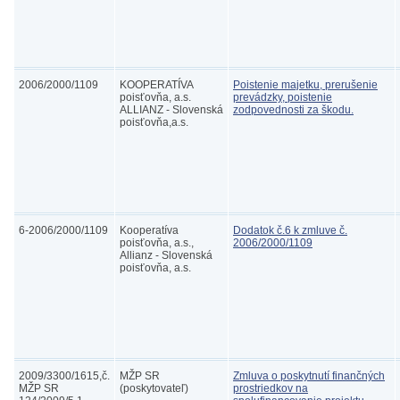
2006/2000/1109
KOOPERATÍVA
Poistenie majetku, prerušenie
poisťovňa, a.s.
prevádzky, poistenie
ALLIANZ - Slovenská
zodpovednosti za škodu.
poisťovňa,a.s.
6-2006/2000/1109
Kooperatíva
Dodatok č.6 k zmluve č.
poisťovňa, a.s.,
2006/2000/1109
Allianz - Slovenská
poisťovňa, a.s.
2009/3300/1615,č.
MŽP SR
Zmluva o poskytnutí finančných
MŽP SR
(poskytovateľ)
prostriedkov na