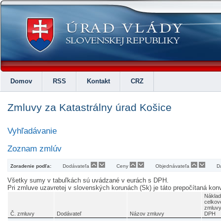
Domov
RSS
Kontakt
CRZ
Zmluvy za Katastrálny úrad Košice
Vyhľadávanie
Zoznam zmlúv
Zoradenie podľa:
Dodávateľa
Ceny
Objednávateľa
D
Všetky sumy v tabuľkách sú uvádzané v eurách s DPH.
Pri zmluve uzavretej v slovenských korunách (Sk) je táto prepočítaná k
Náklad
celkov
zmluvy
Č. zmluvy
Dodávateľ
Názov zmluvy
DPH