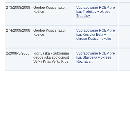
273/2008/2008
Geotop Košice, s.r.o,
Vypracovanie ROEP pre
Košice
k.ú. Trebišov v okrese
Trebišov
274/2008/2008
Geotop Košice, s.r.o,
Vypracovanie ROEP pre
Košice
k.ú. Košická Belá v
okrese Košice - okolie
2/2008-S/2008
Igor Láska - Súkromná
Vypracovanie ROEP pre
geodetická spoločnosť
k.ú. Slavoška v okrese
Veľký Krtíš, Veľký Krtíš
Rožňava