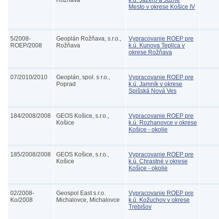
Rožňava
k.ú. Jazero a Južné
Mesto v okrese Košice IV
5/2008-
Geoplán Rožňava, s.r.o.,
Vypracovanie ROEP pre
ROEP/2008
Rožňava
k.ú. Kunova Teplica v
okrese Rožňava
07/2010/2010
Geoplán, spol. s r.o.,
Vypracovanie ROEP pre
Poprad
k.ú. Jamník v okrese
Spišská Nová Ves
184/2008/2008
GEOS Košice, s.r.o.,
Vypracovanie ROEP pre
Košice
k.ú. Rozhanovce v okrese
Košice - okolie
185/2008/2008
GEOS Košice, s.r.o.,
Vypracovanie ROEP pre
Košice
k.ú. Chrastné v okrese
Košice - okolie
02/2008-
Geospol East s.r.o.
Vypracovanie ROEP pre
Ko/2008
Michalovce, Michalovce
k.ú. Kožuchov v okrese
Trebišov