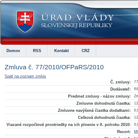
Domov
RSS
Kontakt
CRZ
Zmluva č. 77/2010/OFPaRS/2010
Späť na zoznam zmlúv
Č. zmluvy:
7
Dodávateľ:
RP
Predmet zmluvy - názov zmluvy:
Zm
Zmluvne dohodnutá čiastka:
12
Zmluvne navýšená čiastka dodatkami:
0,
Celková dohodnutá čiastka:
12
Viazané rozpočtové prostriedky na ich plnenie v II. polroku 2010:
0,
Rezort:
Mi