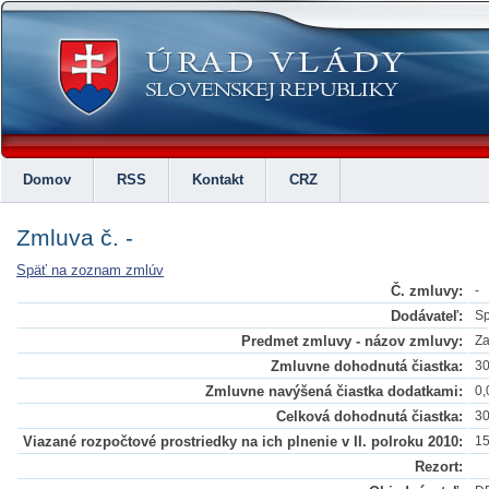
Domov
RSS
Kontakt
CRZ
Zmluva č. -
Späť na zoznam zmlúv
Č. zmluvy:
-
Dodávateľ:
Sp
Predmet zmluvy - názov zmluvy:
Za
Zmluvne dohodnutá čiastka:
30
Zmluvne navýšená čiastka dodatkami:
0,
Celková dohodnutá čiastka:
30
Viazané rozpočtové prostriedky na ich plnenie v II. polroku 2010:
15
Rezort: