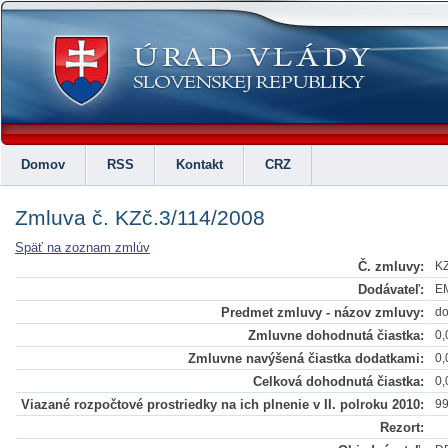
Domov
RSS
Kontakt
CRZ
Zmluva č. KZč.3/114/2008
Späť na zoznam zmlúv
Č. zmluvy:
KZ
Dodávateľ:
EM
Predmet zmluvy - názov zmluvy:
do
Zmluvne dohodnutá čiastka:
0,
Zmluvne navýšená čiastka dodatkami:
0,
Celková dohodnutá čiastka:
0,
Viazané rozpočtové prostriedky na ich plnenie v II. polroku 2010:
99
Rezort: