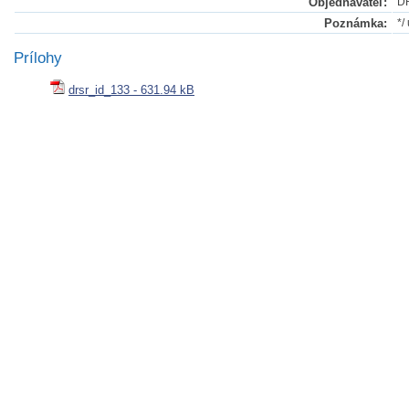
Objednávateľ:
DR
Poznámka:
*/
Prílohy
drsr_id_133 - 631.94 kB