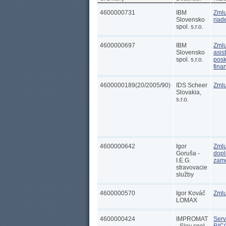
4600000731
IBM
Zmlu
Slovensko
riad
spol. s.r.o.
4600000697
IBM
Zmlu
Slovensko
asis
spol. s.r.o.
posk
fina
4600000189(20/2005/90)
IDS Scheer
Zmlu
Slovakia,
s.r.o.
4600000642
Igor
Zmlu
Goruša -
dopl
I.E.G.
zam
stravovacie
služby
4600000570
Igor Kováč
Zmlu
LOMAX
4600000424
IMPROMAT
Serv