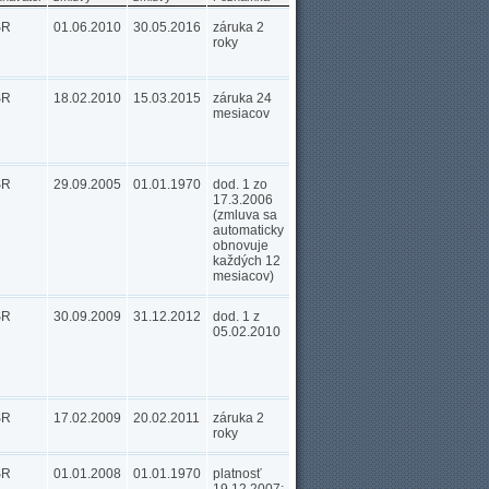
SR
01.06.2010
30.05.2016
záruka 2
roky
SR
18.02.2010
15.03.2015
záruka 24
mesiacov
SR
29.09.2005
01.01.1970
dod. 1 zo
17.3.2006
(zmluva sa
automaticky
obnovuje
každých 12
mesiacov)
SR
30.09.2009
31.12.2012
dod. 1 z
05.02.2010
SR
17.02.2009
20.02.2011
záruka 2
roky
SR
01.01.2008
01.01.1970
platnosť