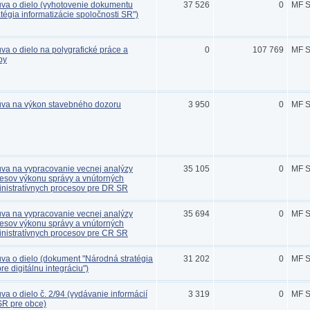
va o dielo (vyhotovenie dokumentu
37 526
0
MF 
atégia informatizácie spoločnosti SR")
va o dielo na polygrafické práce a
0
107 769
MF 
by
va na výkon stavebného dozoru
3 950
0
MF 
va na vypracovanie vecnej analýzy
35 105
0
MF 
esov výkonu správy a vnútorných
nistratívnych procesov pre DR SR
va na vypracovanie vecnej analýzy
35 694
0
MF 
esov výkonu správy a vnútorných
nistratívnych procesov pre CR SR
va o dielo (dokument "Národná stratégia
31 202
0
MF 
re digitálnu integráciu")
va o dielo č. 2/94 (vydávanie informácií
3 319
0
MF 
R pre obce)