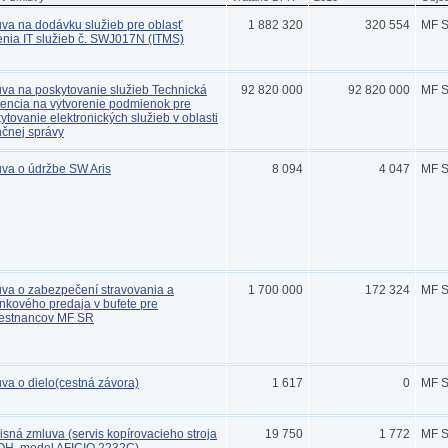
va na dodávku služieb pre oblasť
1 882 320
320 554
MF 
enia IT služieb č. SWJ017N (ITMS)
va na poskytovanie služieb Technická
92 820 000
92 820 000
MF 
tencia na vytvorenie podmienok pre
ytovanie elektronických služieb v oblasti
nčnej správy
va o údržbe SW Aris
8 094
4 047
MF 
va o zabezpečení stravovania a
1 700 000
172 324
MF 
nkového predaja v bufete pre
estnancov MF SR
va o dielo(cestná závora)
1 617
0
MF 
isná zmluva (servis kopírovacieho stroja
19 750
1 772
MF 