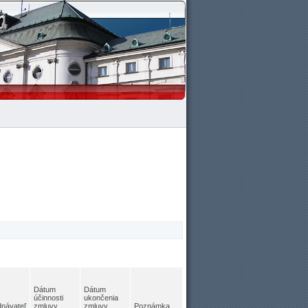
Dátum
Dátum
účinnosti
ukončenia
dnávateľ
zmluvy
zmluvy
Poznámka