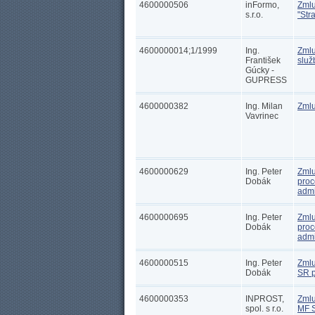
4600000506
inFormo,
Zmlu
s.r.o.
"Str
4600000014;1/1999
Ing.
Zmlu
František
služ
Gúcky -
GUPRESS
4600000382
Ing. Milan
Zmlu
Vavrinec
4600000629
Ing. Peter
Zmlu
Dobák
proc
admi
4600000695
Ing. Peter
Zmlu
Dobák
proc
admi
4600000515
Ing. Peter
Zmlu
Dobák
SR p
4600000353
INPROST,
Zmlu
spol. s r.o.
MF S