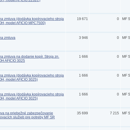
OH, model AFICIO 2232C)
a zmluva (dodávka kopírovacieho stroja
19 671
0
MF 
OH, model AFICIO MPC7500)
na zmluva
3 946
0
MF 
a zmluva na dodanie kopír. Stroja zn.
1 666
0
MF 
OH AFICIO 3025
a zmluva (dodávka kopírovacieho stroja
1 666
0
MF 
H, model AFICIO 3025)
a zmluva (dodávka kopírovacieho stroja
1 666
0
MF 
H, model AFICIO 3025)
va na priebežné zabezpečovanie
35 699
7 215
MF 
ovacích služieb pre potreby MF SR