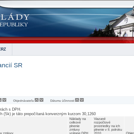
CRZ
ancií SR
Objednávateľa
Dátumu účinnosti
urách s DPH.
ch (Sk) je táto prepočítaná konverzným kurzom 30,1260
Náklady na
Viazané
celkové
rozpočtové
plnenie
prostriedky na ich
zmluvy
plnenie v II. polroku
v zmluvy
vrátane DPH
2010
Obje