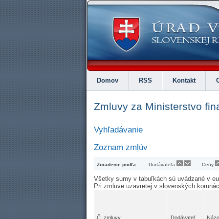
Domov
RSS
Kontakt
Zmluvy za Ministerstvo fin
Vyhľadávanie
Zoznam zmlúv
Zoradenie podľa:
Dodávateľa
Ceny
Všetky sumy v tabuľkách sú uvádzané v e
Pri zmluve uzavretej v slovenských koruná
Č. zmluvy
Dodávateľ
Názo