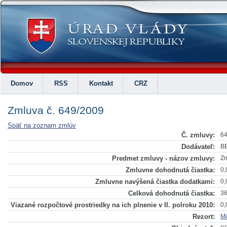
Domov
RSS
Kontakt
CRZ
Zmluva č. 649/2009
Späť na zoznam zmlúv
Č. zmluvy:
64
Dodávateľ:
BE
Predmet zmluvy - názov zmluvy:
Zm
Zmluvne dohodnutá čiastka:
0,
Zmluvne navýšená čiastka dodatkami:
0,
Celková dohodnutá čiastka:
36
Viazané rozpočtové prostriedky na ich plnenie v II. polroku 2010:
0,
Rezort:
Mi