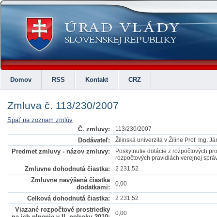
Domov
RSS
Kontakt
CRZ
Zmluva č. 113/230/2007
Späť na zoznam zmlúv
Č. zmluvy:
113/230/2007
Dodávateľ:
Žilinská univerzita v Žiline Prof. Ing. J
Predmet zmluvy - názov zmluvy:
Poskytnutie dotácie z rozpočtových pro
rozpočtových pravidlách verejnej sprá
Zmluvne dohodnutá čiastka:
2 231,52
Zmluvne navýšená čiastka
0,00
dodatkami:
Celková dohodnutá čiastka:
2 231,52
Viazané rozpočtové prostriedky
0,00
na ich plnenie v II. polroku 2010: