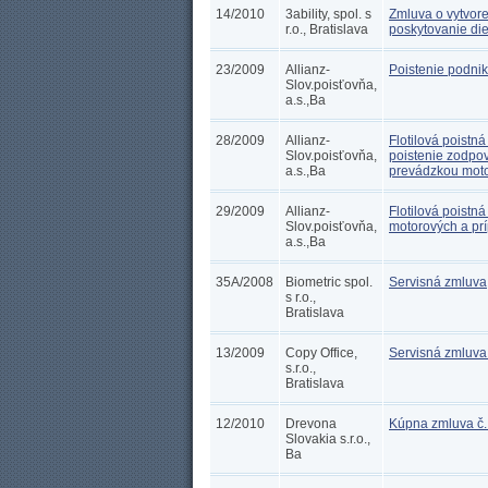
14/2010
3ability, spol. s
Zmluva o vytvore
r.o., Bratislava
poskytovanie die
23/2009
Allianz-
Poistenie podnik
Slov.poisťovňa,
a.s.,Ba
28/2009
Allianz-
Flotilová poistn
Slov.poisťovňa,
poistenie zodpo
a.s.,Ba
prevádzkou moto
29/2009
Allianz-
Flotilová poistn
Slov.poisťovňa,
motorových a pr
a.s.,Ba
35A/2008
Biometric spol.
Servisná zmluva
s r.o.,
Bratislava
13/2009
Copy Office,
Servisná zmluva 
s.r.o.,
Bratislava
12/2010
Drevona
Kúpna zmluva č
Slovakia s.r.o.,
Ba