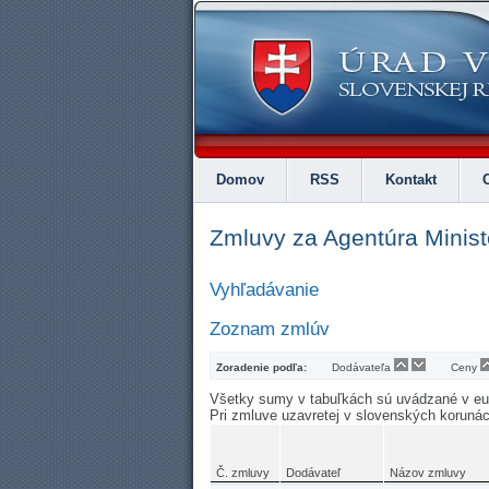
Domov
RSS
Kontakt
Zmluvy za Agentúra Minist
Vyhľadávanie
Zoznam zmlúv
Zoradenie podľa:
Dodávateľa
Ceny
Všetky sumy v tabuľkách sú uvádzané v e
Pri zmluve uzavretej v slovenských koruná
Č. zmluvy
Dodávateľ
Názov zmluvy