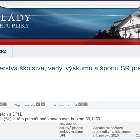
CRZ
erstva školstva, vedy, výskumu a športu SR pre
Objednávateľa
Dátumu účinnosti
urách s DPH.
ch (Sk) je táto prepočítaná konverzným kurzom 30,1260
Náklady na
celkové plnenie
Viazané rozpočtové
zmluvy vrátane
prostriedky na ich plnenie
DPH
v II. polroku 2010
Ob