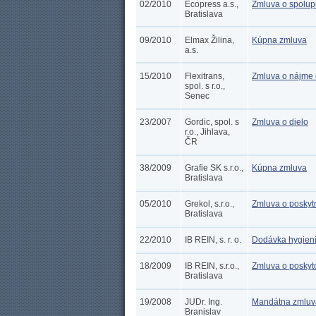
02/2010
Ecopress a.s.,
Zmluva o spolup
Bratislava
09/2010
Elmax Žilina,
Kúpna zmluva
a.s.
15/2010
Flexitrans,
Zmluva o nájme 
spol. s r.o.,
Senec
23/2007
Gordic, spol. s
Zmluva o dielo
r.o., Jihlava,
ČR
38/2009
Grafie SK s.r.o.,
Kúpna zmluva
Bratislava
05/2010
Grekol, s.r.o.,
Zmluva o poskytn
Bratislava
22/2010
IB REIN, s. r. o.
Dodávka hygieni
18/2009
IB REIN, s.r.o.,
Zmluva o poskyto
Bratislava
19/2008
JUDr. Ing.
Mandátna zmluv
Branislav