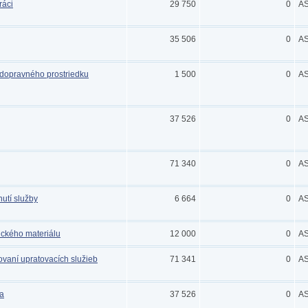
ráci
29 750
0
A
35 506
0
A
dopravného prostriedku
1 500
0
A
37 526
0
A
71 340
0
A
utí služby
6 664
0
A
ckého materiálu
12 000
0
A
vaní upratovacích služieb
71 341
0
A
a
37 526
0
A