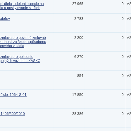
ní diela, udelení licencie na
27 965
0
A
la a poskytovanie služieb
ateľov
2 783
0
A
á zmluva pre povinné zmluvné
2 200
0
A
vednosti za škodu spôsobenú
rového vozidla
á zmluva pre poistenie
6 270
0
A
ípojných vozidiel - KASKO
854
0
A
číslo: 1964-S-01
17 850
0
A
. 1406/500/2010
28 386
0
A