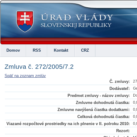
Domov
RSS
Kontakt
CRZ
Zmluva č. 272/2005/7.2
Späť na zoznam zmlúv
Č. zmluvy:
27
Dodávateľ:
Ge
Predmet zmluvy - názov zmluvy:
Do
Zmluvne dohodnutá čiastka:
0,
Zmluvne navýšená čiastka dodatkami:
0,
Celková dohodnutá čiastka:
0,
Viazané rozpočtové prostriedky na ich plnenie v II. polroku 2010:
0,
Rezort: