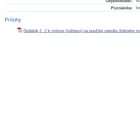
Objednávateľ:
M
Poznámka:
be
Prílohy
Dodatok č. 2 k zmluve (súhlasu) na použitie operátu štátneho m