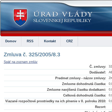
Domov
RSS
Kontakt
CRZ
Zmluva č. 325/2005/8.3
Späť na zoznam zmlúv
Č. zmluvy:
32
Dodávateľ:
AB
Predmet zmluvy - názov zmluvy:
Zm
Zmluvne dohodnutá čiastka:
0,
Zmluvne navýšená čiastka dodatkami:
0,
Celková dohodnutá čiastka:
0,
Viazané rozpočtové prostriedky na ich plnenie v II. polroku 2010:
0,
Rezort: