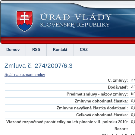
Domov
RSS
Kontakt
CRZ
Zmluva č. 274/2007/6.3
Späť na zoznam zmlúv
Č. zmluvy:
27
Dodávateľ:
AB
Predmet zmluvy - názov zmluvy:
Kú
Zmluvne dohodnutá čiastka:
0,
Zmluvne navýšená čiastka dodatkami:
0,
Celková dohodnutá čiastka:
0,
Viazané rozpočtové prostriedky na ich plnenie v II. polroku 2010:
0,
Rezort: