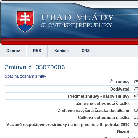
Domov
RSS
Kontakt
CRZ
Zmluva č. 05070006
Späť na zoznam zmlúv
Č. zmluvy:
0
Dodávateľ:
AT
Predmet zmluvy - názov zmluvy:
Kú
Zmluvne dohodnutá čiastka:
1 
Zmluvne navýšená čiastka dodatkami:
0,
Celková dohodnutá čiastka:
1 
Viazané rozpočtové prostriedky na ich plnenie v II. polroku 2010:
0,
Rezort: