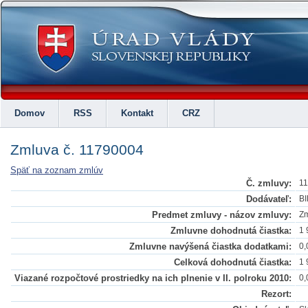
Domov
RSS
Kontakt
CRZ
Zmluva č. 11790004
Späť na zoznam zmlúv
Č. zmluvy:
1
Dodávateľ:
BI
Predmet zmluvy - názov zmluvy:
Zm
Zmluvne dohodnutá čiastka:
1 
Zmluvne navýšená čiastka dodatkami:
0,
Celková dohodnutá čiastka:
1 
Viazané rozpočtové prostriedky na ich plnenie v II. polroku 2010:
0,
Rezort: