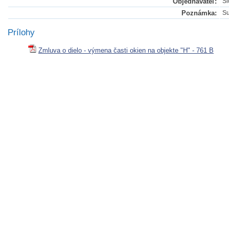
Objednávateľ:
Sl
Poznámka:
Su
Prílohy
Zmluva o dielo - výmena časti okien na objekte "H" - 761 B