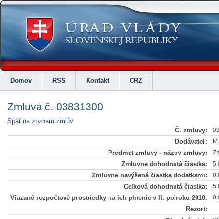
Domov
RSS
Kontakt
CRZ
Zmluva č. 03831300
Späť na zoznam zmlúv
Č. zmluvy:
0
Dodávateľ:
M.
Predmet zmluvy - názov zmluvy:
Zm
Zmluvne dohodnutá čiastka:
5 
Zmluvne navýšená čiastka dodatkami:
0,
Celková dohodnutá čiastka:
5 
Viazané rozpočtové prostriedky na ich plnenie v II. polroku 2010:
0,
Rezort: