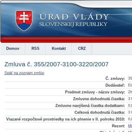
Domov
RSS
Kontakt
CRZ
Zmluva č. 355/2007-3100-3220/2007
Späť na zoznam zmlúv
Č. zmluvy:
35
Dodávateľ:
Ec
Predmet zmluvy - názov zmluvy:
Zm
Zmluvne dohodnutá čiastka:
3 
Zmluvne navýšená čiastka dodatkami:
0,
Celková dohodnutá čiastka:
3 
Viazané rozpočtové prostriedky na ich plnenie v II. polroku 2010:
0,
Rezort:
Mi