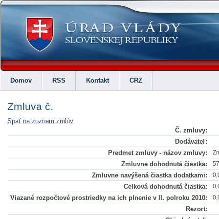
Domov
RSS
Kontakt
CRZ
Zmluva č.
Späť na zoznam zmlúv
Č. zmluvy:
Dodávateľ:
Predmet zmluvy - názov zmluvy:
Zm
Zmluvne dohodnutá čiastka:
57
Zmluvne navýšená čiastka dodatkami:
0,
Celková dohodnutá čiastka:
0,
Viazané rozpočtové prostriedky na ich plnenie v II. polroku 2010:
0,
Rezort: