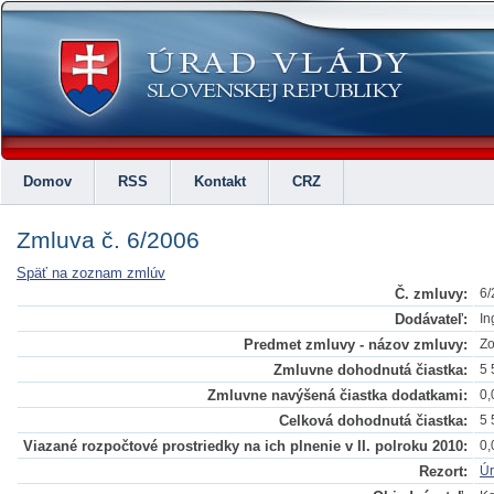
Domov
RSS
Kontakt
CRZ
Zmluva č. 6/2006
Späť na zoznam zmlúv
Č. zmluvy:
6/
Dodávateľ:
In
Predmet zmluvy - názov zmluvy:
Zo
Zmluvne dohodnutá čiastka:
5 
Zmluvne navýšená čiastka dodatkami:
0,
Celková dohodnutá čiastka:
5 
Viazané rozpočtové prostriedky na ich plnenie v II. polroku 2010:
0,
Rezort:
Úr