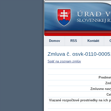
Domov
RSS
Kontakt
Zmluva č. osvk-0110-0005
Späť na zoznam zmlúv
Predmet
Zml
Zmluvne navý
Ce
Viazané rozpočtové prostriedky na ich pl