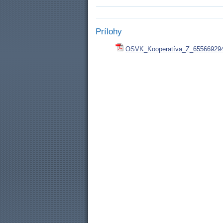
Prílohy
OSVK_Kooperatíva_Z_655669294