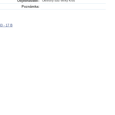
Objednávateľ:
Okresný súd Veľký Krtíš
Poznámka:
3 - 17 B