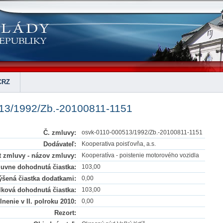
CRZ
13/1992/Zb.-20100811-1151
Č. zmluvy:
osvk-0110-000513/1992/Zb.-20100811-1151
Dodávateľ:
Kooperativa poisťovňa, a.s.
 zmluvy - názov zmluvy:
Kooperatíva - poistenie motorového vozidla
uvne dohodnutá čiastka:
103,00
šená čiastka dodatkami:
0,00
lková dohodnutá čiastka:
103,00
nenie v II. polroku 2010:
0,00
Rezort: