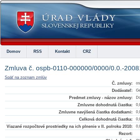
Domov
RSS
Kontakt
CRZ
Zmluva č. ospb-0110-000000/0000/0.0.-200
Späť na zoznam zmlúv
Č. zmluvy:
os
Dodávateľ:
Ge
Predmet zmluvy - názov zmluvy:
Do
Zmluvne dohodnutá čiastka:
0,
Zmluvne navýšená čiastka dodatkami:
0,
Celková dohodnutá čiastka:
0,
Viazané rozpočtové prostriedky na ich plnenie v II. polroku 2010:
0,
Rezort: