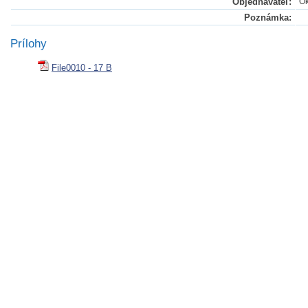
Objednávateľ:
Ok
Poznámka:
Prílohy
File0010 - 17 B