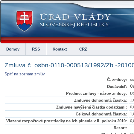
Domov
RSS
Kontakt
CRZ
Zmluva č. osbn-0110-000513/1992/Zb.-2010
Späť na zoznam zmlúv
Č. zmluvy:
os
Dodávateľ:
Ús
Predmet zmluvy - názov zmluvy:
Do
Zmluvne dohodnutá čiastka:
1,
Zmluvne navýšená čiastka dodatkami:
0,
Celková dohodnutá čiastka:
1,
Viazané rozpočtové prostriedky na ich plnenie v II. polroku 2010:
0,
Rezort: